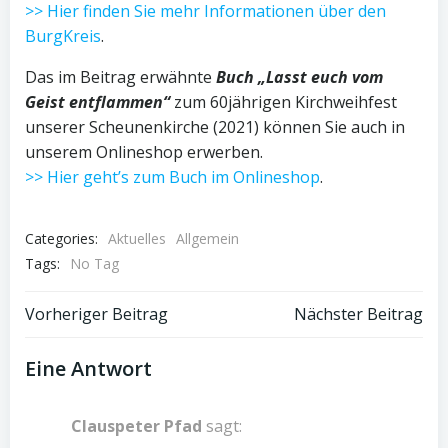
>> Hier finden Sie mehr Informationen über den
BurgKreis
.
Das im Beitrag erwähnte
Buch „Lasst euch vom
Geist entflammen“
zum 60jährigen Kirchweihfest
unserer Scheunenkirche (2021) können Sie auch in
unserem Onlineshop erwerben.
>> Hier geht’s zum Buch im Onlineshop
.
Categories:
Aktuelles
Allgemein
Tags:
No Tag
Post
Post
Vorheriger Beitrag
Nächster Beitrag
navigation
navigation
Eine Antwort
Clauspeter Pfad
sagt: