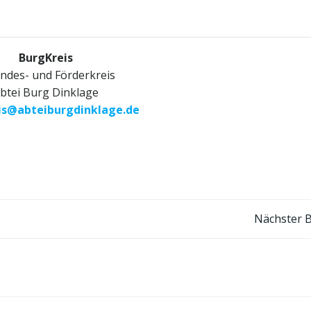
BurgKreis
ndes- und Förderkreis
btei Burg Dinklage
is@abteiburgdinklage.de
Post
Nächster B
navigation