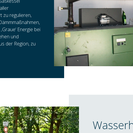
 Gaskessel
aller
rt zu regulieren,
hen Dämmmaßnahmen,
‚Graue‘ Energie bei
iehen und
us der Region, zu
Wasserh