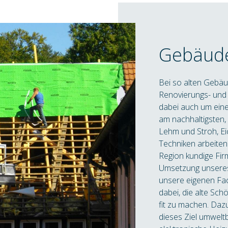
Gebäud
Bei so alten Gebäu
Renovierungs- und
dabei auch um eine
am nachhaltigsten, 
Lehm und Stroh, Ei
Techniken arbeiten
Region kundige Fir
Umsetzung unseres
unsere eigenen Fac
dabei, die alte Sch
fit zu machen. Daz
dieses Ziel umwelt