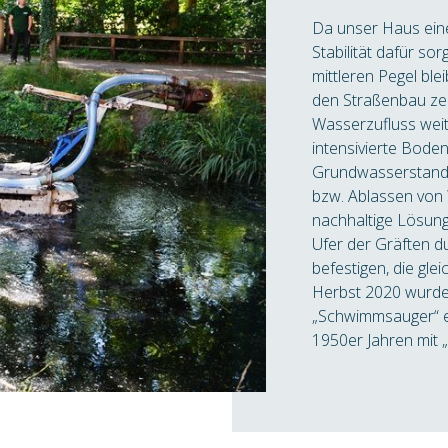
Da unser Haus ein
Stabilität dafür s
mittleren Pegel ble
den Straßenbau ze
Wasserzufluss wei
intensivierte Bode
Grundwasserstand 
bzw. Ablassen von W
nachhaltige Lösung
Ufer der Gräften d
befestigen, die gle
Herbst 2020 wurde
„Schwimmsauger“ e
1950er Jahren mit