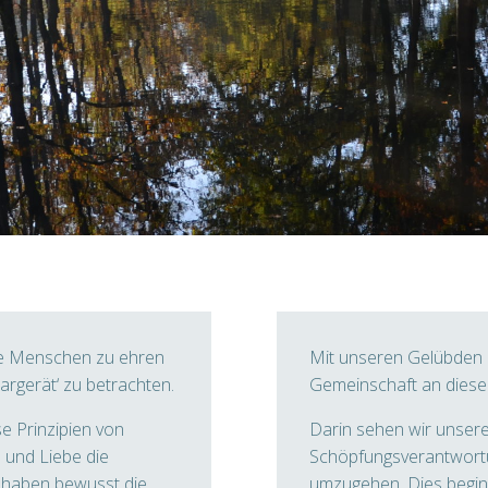
lle Menschen zu ehren
Mit unseren Gelübden b
targerät‘ zu betrachten.
Gemeinschaft an diese
 Prinzipien von
Darin sehen wir unser
 und Liebe die
Schöpfungsverantwortun
e haben bewusst die
umzugehen. Dies begin