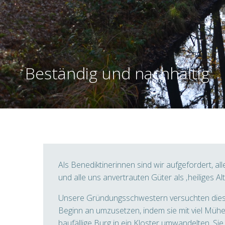
Beständig und nachhaltig
Als Benediktinerinnen sind wir aufgefordert, a
und alle uns anvertrauten Güter als ‚heiliges Al
Unsere Gründungsschwestern versuchten diese
Beginn an umzusetzen, indem sie mit viel Mühe
baufällige Burg in ein Kloster umwandelten. Si