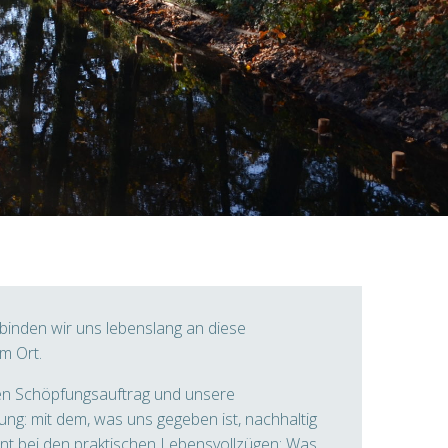
inden wir uns lebenslang an diese
m Ort.
en Schöpfungsauftrag und unsere
g: mit dem, was uns gegeben ist, nachhaltig
nt bei den praktischen Lebensvollzügen: Was