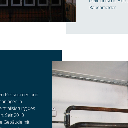
elektronische Heiz
Rauchmelder.
ilen Ressourcen und
anlagen in
ntralisierung des
. Seit 2010
ere Gebäude mit