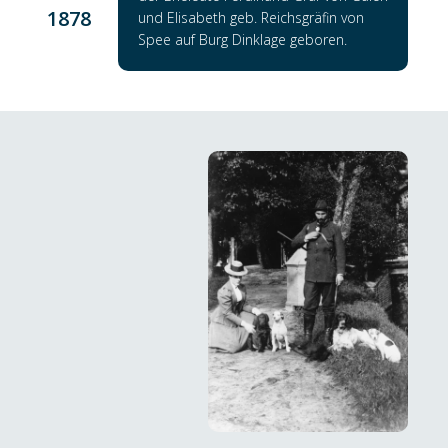
1878
und Elisabeth geb. Reichsgräfin von
Spee auf Burg Dinklage geboren.