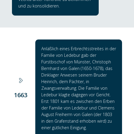
und zu konsolidieren.
Anläßlich eines Erbrechtsstreites in der
Familie von Ledebur gab der
Fürstbischof von Münster, Christoph
Bernhard von Galen (1650-1678), das
Dinklager Anwesen seinem Bruder
Heinrich, dem Pächter, in
Zwangsverwaltung. Die Familie von
1663
Ledebur klagte dagegen vor Gericht.
Erst 1801 kam es zwischen den Erben
der Familie von Ledebur und Clemens
August Freiherrn von Galen (der 1803
in den Grafenstand erhoben wird) zu
einer gütlichen Einigung.