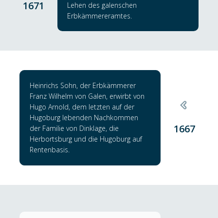
1671
Lehen des galenschen
Erbkämmereramtes.
Heinrichs Sohn, der Erbkämmerer
Franz Wilhelm von Galen, erwirbt von
Hugo Arnold, dem letzten auf der
Hugoburg lebenden Nachkommen
1667
der Familie von Dinklage, die
Herbortsburg und die Hugoburg auf
Rentenbasis.