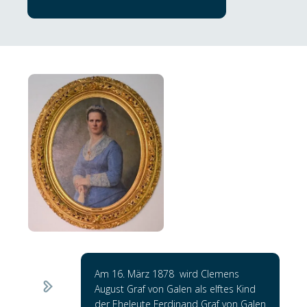
Am 16. März 1878 wird Clemens
August Graf von Galen als elftes Kind
der Eheleute Ferdinand Graf von Galen