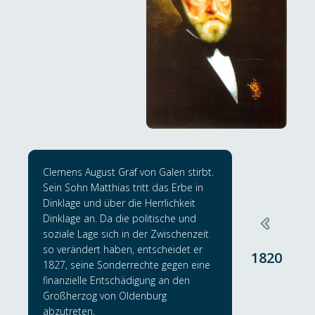
Clemens August Graf von Galen stirbt.
Sein Sohn Matthias tritt das Erbe in
Dinklage und über die Herrlichkeit
Dinklage an. Da die politische und
soziale Lage sich in der Zwischenzeit
so verändert haben, entscheidet er
1820
1827, seine Sonderrechte gegen eine
finanzielle Entschädigung an den
Großherzog von Oldenburg
abzutreten.