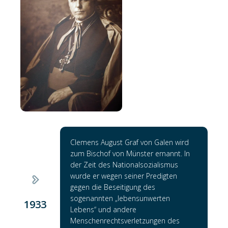
Clemens August Graf von Galen wird
zum Bischof von Münster ernannt. In
der Zeit des Nationalsozialismus
wurde er wegen seiner Predigten
gegen die Beseitigung des
sogenannten „lebensunwerten
1933
Lebens“ und andere
Menschenrechtsverletzungen des