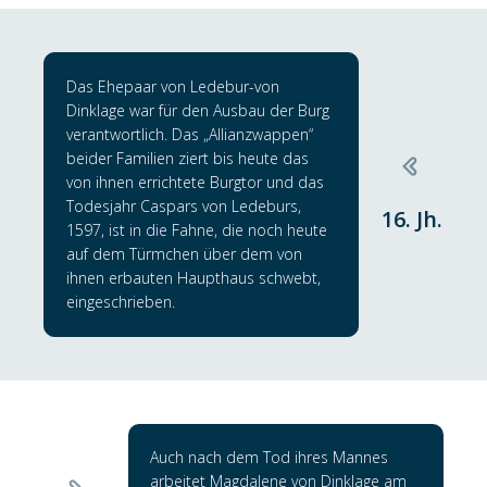
Das Ehepaar von Ledebur-von
Dinklage war für den Ausbau der Burg
verantwortlich. Das „Allianzwappen“
beider Familien ziert bis heute das
von ihnen errichtete Burgtor und das
Todesjahr Caspars von Ledeburs,
16. Jh.
1597, ist in die Fahne, die noch heute
auf dem Türmchen über dem von
ihnen erbauten Haupthaus schwebt,
eingeschrieben.
Auch nach dem Tod ihres Mannes
arbeitet Magdalene von Dinklage am