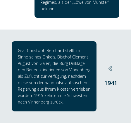
Regimes, als der „Löwe von Münster“
bekannt.
Graf Christoph Bernhard stellt im
Sinne seines Onkels, Bischof Clemens
August von Galen, die Burg Dinklage
den Benediktinerinnen von Vinnenberg
als Zuflucht zur Verfügung, nachdem
1941
diese von der nationalsozialistischen
Regierung aus ihrem Kloster vertrieben
wurden. 1945 kehrten die Schwestern
nach Vinnenberg zurück.