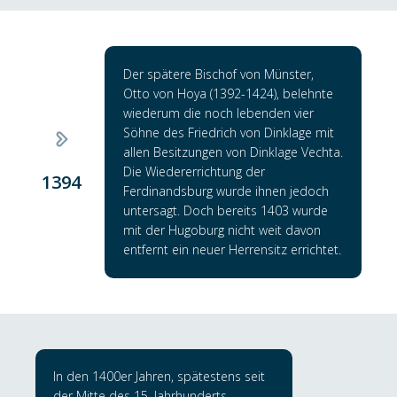
Der spätere Bischof von Münster,
Otto von Hoya (1392-1424), belehnte
wiederum die noch lebenden vier
Söhne des Friedrich von Dinklage mit
allen Besitzungen von Dinklage Vechta.
Die Wiedererrichtung der
1394
Ferdinandsburg wurde ihnen jedoch
untersagt. Doch bereits 1403 wurde
mit der Hugoburg nicht weit davon
entfernt ein neuer Herrensitz errichtet.
In den 1400er Jahren, spätestens seit
der Mitte des 15. Jahrhunderts