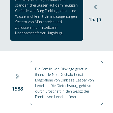
standen drei Burgen auf dem heutigen
Gelände von Burg Dinklage; dazu eine
Wassermühle mit dem dazugehörigen
15. Jh.
System von Mühlenteich und
Zuflüssen in unmittelbarer
Nachbarschaft der Hugoburg.
Die Familie von Dinklage gerät in
finanzielle Not. Deshalb heiratet
Magdalene von Dinklage Caspar von
Ledebur. Die Dietrichsburg geht so
1588
durch Erbschaft in den Besitz der
Familie von Ledebur über.