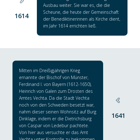
Ausbau weiter. Sie war es, die die
Scheune, die heute der Gemeinschaft
1614
der Benediktinerinnen als Kirche dient,
im Jahr 1614 errichten ließ.
Mitten im Dreißigjährigen Krieg
ernannte der Bischof von Münster,
Ferdinand I. von Bayern (1612-1650),
Heinrich von Galen zum Drosten des
Amtes Vechta. Da die Stadt Vechta
noch von den Schweden besetzt war,
nahm dieser seinen Wohnsitz auf Burg
1641
Dinklage, indem er die Dietrichsburg
von Caspar von Ledebur pachtete.
Von hier aus versuchte er das Amt
Vechta unter Kontrolle zu bekommen