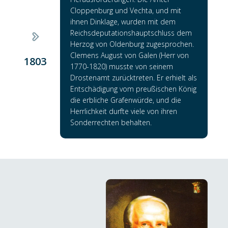
Cloppenburg und Vechta, und mit
ihnen Dinklage, wurden mit dem
Reichsdeputationshauptschluss dem
Herzog von Oldenburg zugesprochen.
Clemens August von Galen (Herr von
1803
1770-1820) musste von seinem
Drostenamt zurücktreten. Er erhielt als
Entschädigung vom preußischen König
die erbliche Grafenwürde, und die
Herrlichkeit durfte viele von ihren
Sonderrechten behalten.