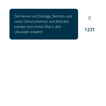
Die Herren von Dinklage, Bertram und
seine Söhne Johannes und Bertram,
wurden zum ersten Mal in drei
1231
Urkunden erwähnt.
Ein Johannes, der als Johann von Dinklage
identifiziert worden ist, wurde zum Drosten
des Amtes Vechta ernannt. Er war damit
der Stellvertreter des in Münster sitzenden
1269
Landesherrn. Das Amt des Drosten brachte