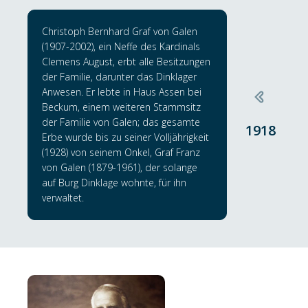
Christoph Bernhard Graf von Galen
(1907-2002), ein Neffe des Kardinals
Clemens August, erbt alle Besitzungen
der Familie, darunter das Dinklager
Anwesen. Er lebte in Haus Assen bei
Beckum, einem weiteren Stammsitz
der Familie von Galen; das gesamte
1918
Erbe wurde bis zu seiner Volljährigkeit
(1928) von seinem Onkel, Graf Franz
von Galen (1879-1961), der solange
auf Burg Dinklage wohnte, für ihn
verwaltet.