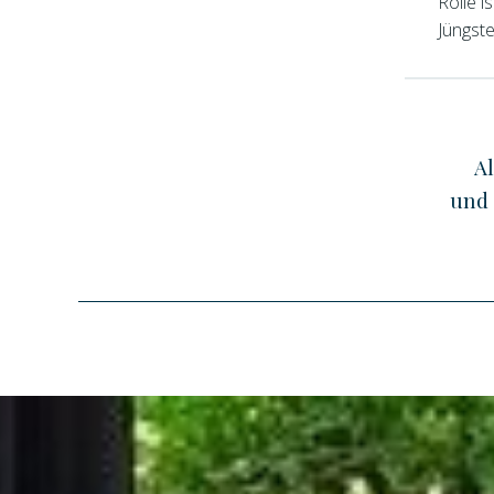
Rolle i
Jüngste
Al
und 