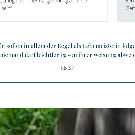
st, „möge sie in der Rangordnung auch die
Vert
 sein“.
Geme
le sollen in allem der Regel als Lehrmeisterin folg
niemand darf leichtfertig von ihrer Weisung abwei
RB 3,7