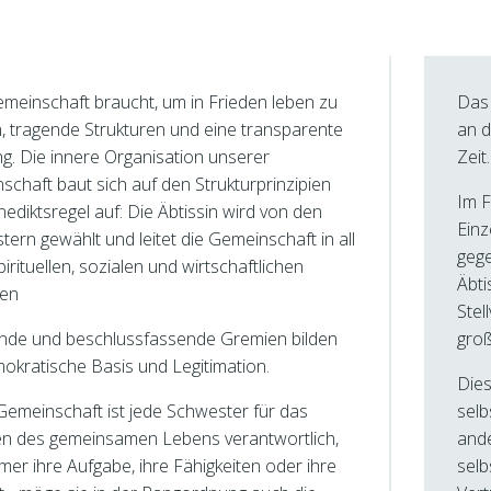
meinschaft braucht, um in Frieden leben zu
Das 
, tragende Strukturen und eine transparente
an d
g. Die innere Organisation unserer
Zeit.
chaft baut sich auf den Strukturprinzipien
Im F
ediktsregel auf: Die Äbtissin wird von den
Einz
ern gewählt und leitet die Gemeinschaft in all
geg
pirituellen, sozialen und wirtschaftlichen
Äbti
gen
Stel
nde und beschlussfassende Gremien bilden
groß
okratische Basis und Legitimation.
Dies
Gemeinschaft ist jede Schwester für das
selb
en des gemeinsamen Lebens verantwortlich,
ande
er ihre Aufgabe, ihre Fähigkeiten oder ihre
sel