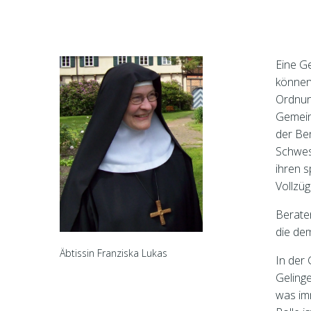
Eine Ge
können
Ordnun
Gemeins
der Ben
Schwest
ihren s
Vollzü
Berate
die dem
Äbtissin Franziska Lukas
In der 
Geling
was imm