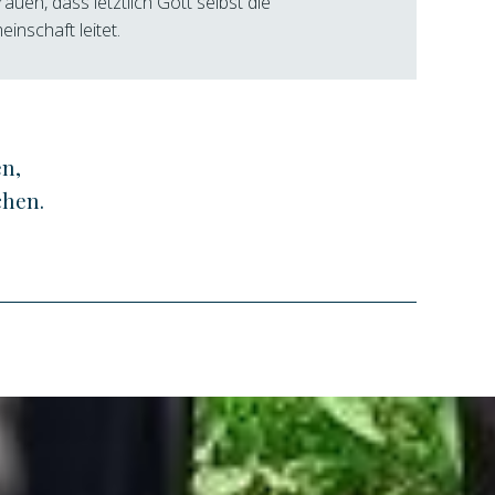
rauen, dass letztlich Gott selbst die
inschaft leitet.
en,
chen.