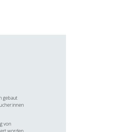
en gebaut
sucher:innen
ng von
iert worden.