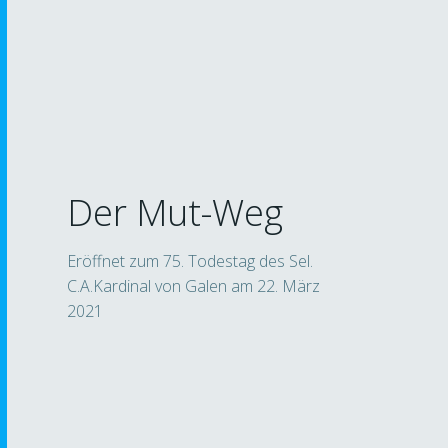
Der Mut-Weg
Eröffnet zum 75. Todestag des Sel.
D
C.A.Kardinal von Galen am 22. März
b
2021