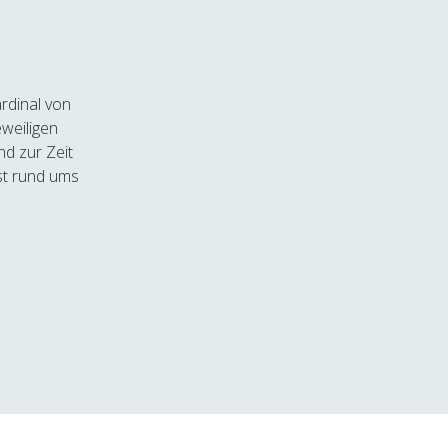
ardinal von
eweiligen
d zur Zeit
st rund ums