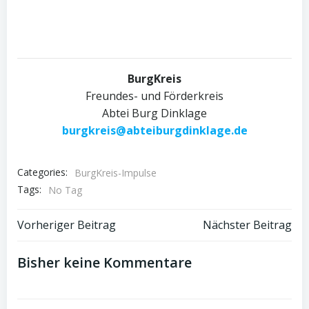
BurgKreis
Freundes- und Förderkreis
Abtei Burg Dinklage
burgkreis@abteiburgdinklage.de
Categories:
BurgKreis-Impulse
Tags:
No Tag
Post
Post
Vorheriger Beitrag
Nächster Beitrag
navigation
navigation
Bisher keine Kommentare