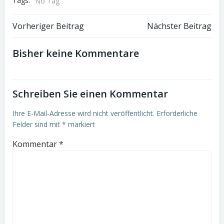
Tags:
No Tag
Post
Post
Vorheriger Beitrag
Nächster Beitrag
navigation
navigation
Bisher keine Kommentare
Schreiben Sie einen Kommentar
Ihre E-Mail-Adresse wird nicht veröffentlicht.
Erforderliche
Felder sind mit
*
markiert
Kommentar
*