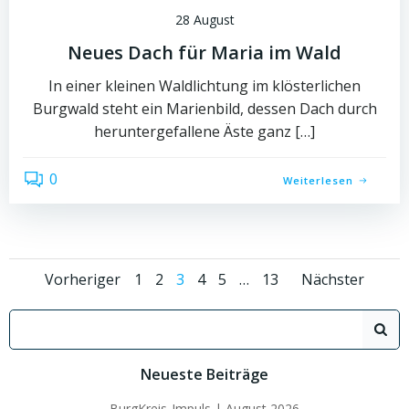
28 August
Neues Dach für Maria im Wald
In einer kleinen Waldlichtung im klösterlichen
Burgwald steht ein Marienbild, dessen Dach durch
heruntergefallene Äste ganz […]
0
Weiterlesen
Posts
Posts
Posts
Page
Page
Page
Page
Page
Page
Vorheriger
1
2
3
4
5
…
13
Nächster
navigation
navigation
naviga
Search
for:
Neueste Beiträge
BurgKreis-Impuls | August 2026