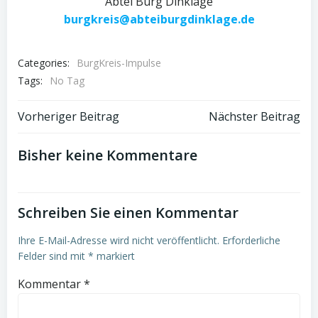
Abtei Burg Dinklage
burgkreis@abteiburgdinklage.de
Categories:
BurgKreis-Impulse
Tags:
No Tag
Post
Post
Vorheriger Beitrag
Nächster Beitrag
navigation
navigation
Bisher keine Kommentare
Schreiben Sie einen Kommentar
Ihre E-Mail-Adresse wird nicht veröffentlicht.
Erforderliche
Felder sind mit
*
markiert
Kommentar
*