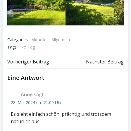
Categories:
Aktuelles
Allgemein
Tags:
No Tag
Post
Post
Vorheriger Beitrag
Nächster Beitrag
navigation
navigation
Eine Antwort
Anne
sagt:
28. Mai 2024 um 21:09 Uhr
Es sieht einfach schön, prächtig und trotzdem
natürlich aus