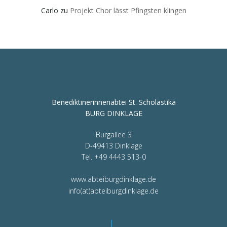
Carlo
zu
Projekt Chor lässt Pfingsten klingen
Benediktinerinnenabtei St. Scholastika
BURG DINKLAGE
Burgallee 3
D-49413 Dinklage
Tel. +49 4443 513-0
www.abteiburgdinklage.de
info(at)abteiburgdinklage.de
|