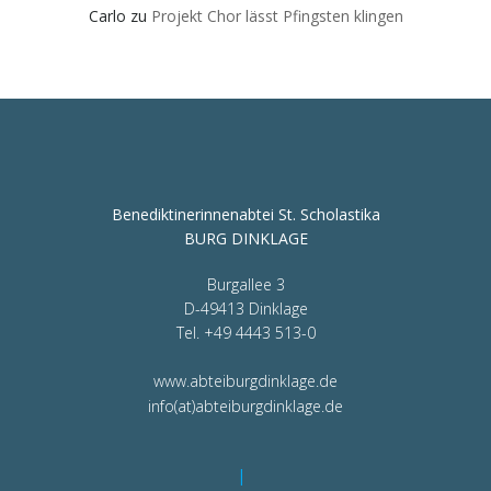
Carlo
zu
Projekt Chor lässt Pfingsten klingen
Benediktinerinnenabtei St. Scholastika
BURG DINKLAGE
Burgallee 3
D-49413 Dinklage
Tel. +49 4443 513-0
www.abteiburgdinklage.de
info(at)abteiburgdinklage.de
|