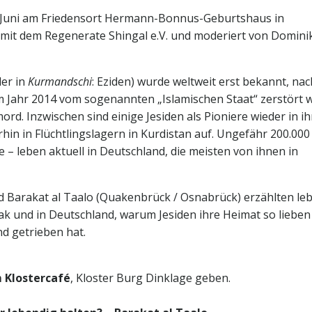
 4. Juni am Friedensort Hermann-Bonnus-Geburtshaus in
mit dem Regenerate Shingal e.V. und moderiert von Domini
der in
Kurmandschi
: Eziden) wurde weltweit erst bekannt, n
im Jahr 2014 vom sogenannten „Islamischen Staat“ zerstört 
ord. Inzwischen sind einige Jesiden als Pioniere wieder in ih
hin in Flüchtlingslagern in Kurdistan auf. Ungefähr 200.000
e – leben aktuell in Deutschland, die meisten von ihnen in
nd Barakat al Taalo (Quakenbrück / Osnabrück) erzählten le
rak und in Deutschland, warum Jesiden ihre Heimat so liebe
d getrieben hat.
m Klostercafé
, Kloster Burg Dinklage geben.