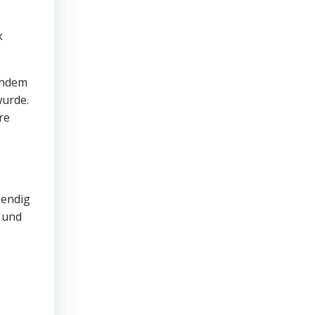
k
achdem
wurde.
re
bendig
n und