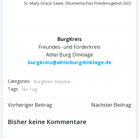
Sr. Mary Grace Sawe, Ökumenisches Friedensgebet 2022
BurgKreis
Freundes- und Förderkreis
Abtei Burg Dinklage
burgkreis@abteiburgdinklage.de
Categories:
BurgKreis-Impulse
Tags:
No Tag
Post
Post
Vorheriger Beitrag
Nächster Beitrag
navigation
navigation
Bisher keine Kommentare