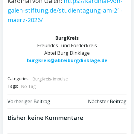
Kardinal von Galen:
https://kardinal-von-
galen-stiftung.de/studientagung-am-21-
maerz-2026/
BurgKreis
Freundes- und Förderkreis
Abtei Burg Dinklage
burgkreis@abteiburgdinklage.de
Categories:
BurgKreis-Impulse
Tags:
No Tag
Post
Post
Vorheriger Beitrag
Nächster Beitrag
navigation
navigation
Bisher keine Kommentare