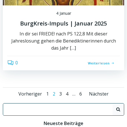
4 Januar
BurgKreis-Impuls | Januar 2025
In dir sei FRIEDE! nach PS 122,8 Mit dieser
Jahreslosung gehen die Benediktinerinnen durch
das Jahr […]
0
Weiterlesen
Posts
Posts
Posts
Page
Page
Page
Page
Page
Vorheriger
1
2
3
4
…
6
Nächster
navigation
navigation
naviga
Search
for:
Neueste Beiträge