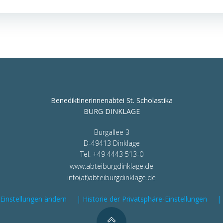
Benediktinerinnenabtei St. Scholastika
BURG DINKLAGE
Burgallee 3
D-49413 Dinklage
Tel. +49 4443 513-0
www.abteiburgdinklage.de
info(at)abteiburgdinklage.de
-Einstellungen ändern
| Historie der Privatsphäre-Einstellungen
|