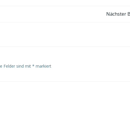
Post
Nächster B
navigation
he Felder sind mit
*
markiert