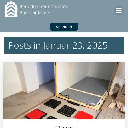
Zum
Inhalt
springen
SPENDEN
Posts in Januar 23, 2025
23 Januar