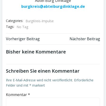
Abtei Burg Dinklage
burgkreis@abteiburgdinklage.de
Categories:
BurgKreis-Impulse
Tags:
No Tag
Post
Post
Vorheriger Beitrag
Nächster Beitrag
navigation
navigation
Bisher keine Kommentare
Schreiben Sie einen Kommentar
Ihre E-Mail-Adresse wird nicht veröffentlicht.
Erforderliche
Felder sind mit
*
markiert
Kommentar
*