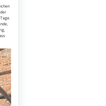
eichen
 der
 Tage.
ande,
ng,
ass