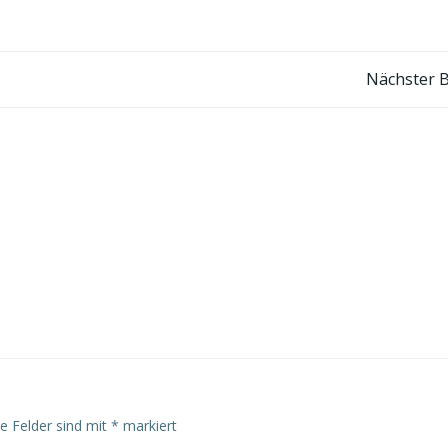
Post
Nächster B
navigation
he Felder sind mit
*
markiert