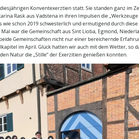
diesjährigen Konventexerztien statt. Sie standen ganz im Z
tarina Rask aus Vadstena in ihren Impulsen die „Werkzeuge
ns wie schon 2019 schwesterlich und ermutigend durch diese
 Mal war die Gemeinschaft aus Sint Lioba, Egmond, Niederl
 beide Gemeinschaften nicht nur einer bereichernde Erfahru
pitel im April. Glück hatten wir auch mit dem Wetter, so d
n Natur die „Stille“ der Exerzitien genießen konnten.