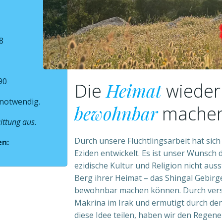
8
90
Heimat
Die
wieder
 notwendig.
bewohnbar
machen
ittung aus.
Durch unsere Flüchtlingsarbeit hat sic
en:
Eziden entwickelt. Es ist unser Wunsch d
ezidische Kultur und Religion nicht au
Berg ihrer Heimat – das Shingal Gebirg
bewohnbar machen können. Durch vers
Makrina im Irak und ermutigt durch de
diese Idee teilen, haben wir den Regene