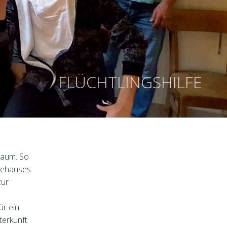
FLÜCHTLINGSHILFE
raum. So
stehauses
zur
ür ein
terkunft