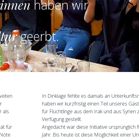
rinnen
haben wir
tur
geerbt.
eiten
In Dinklage fehlte es damals an Unterkunfts
r
haben wir kurzfristig einen Teil unseres Gä
r als
für Flüchtlinge aus dem Irak und aus Syrien 
Verfügung gestellt.
ät für
Angedacht war diese Initiative ursprünglich f
 Nöte
Jahr. Bis heute ist diese Möglichkeit einer Un