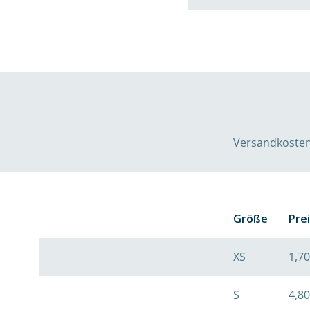
Versandkosten 
Größe
Pre
XS
1,70
S
4,80