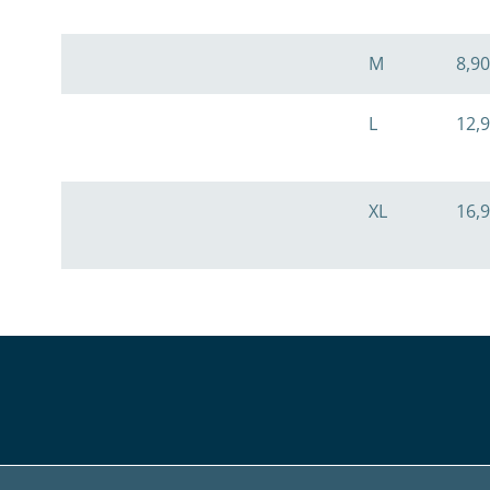
M
8,90
L
12,9
XL
16,9