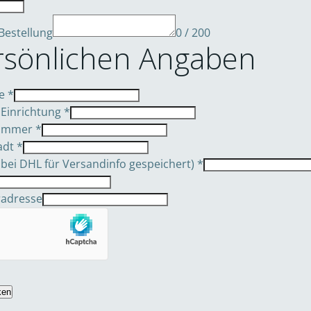
Bestellung
0 / 200
rsönlichen Angaben
me
*
 Einrichtung
*
nummer
*
tadt
*
 bei DHL für Versandinfo gespeichert)
*
radresse
ken