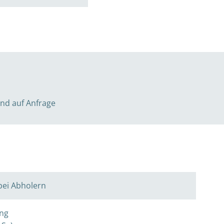
and auf Anfrage
bei Abholern
ng